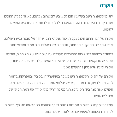
ויוקרה
יהלומי שמפניה הינם בעלי גוון חום טבעי בשילוב צהוב / כתום, כאשר פלטת הגוונים
נעה בין חום בהיר לחום כהה ומאפשרת לכל אחד לבחור את התכשיט המושלם
לטעמו.
מקורו של הגוון החום הינו בעקבות יסוד שנקרא חנקן שחדר אל מבנה גביש היהלום,
וככל שתכולת החנקן גבוהה יותר, גוון החום של היהלום יהיה עמוק ומודגש יותר.
בניגוד ליהלומים בגוון טבעי המאבדים מערכם עם קיומם של גוונים נוספים, יהלומי
שמפניה מבוקשים בזכות צבעם הטבעי הייחודי המעניק לתכשיט מראה ייחודי,
מקורי ושונה שלא ניתן להתעלם ממנו.
מקורם של יהלומי השמפניה הינו בעיקר באוסטרליה, בסיביר ובאפריקה. בדומה
ליהלומים לבנים, גם רמת הקושי של יהלומי שמפניה עומדת על 10 בסולם מוס –
הסולם אשר נוצר בידי המינרלוג הגרמני פרידריך מוס ומודד את רמת הקושי של
מינרלים שונים.
עובדה זו מקנה ליהלומים עמידות גבוהה ביותר והופכת כל תכשיט משובץ יהלומים
לבחירה הבטוחה לשימוש יום יומי לאורך שנים רבות.