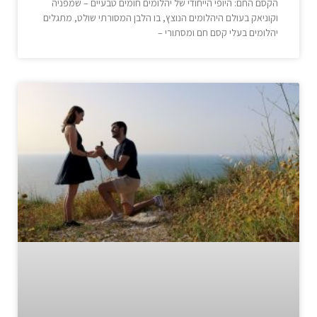
הקסם החם: היופי הייחודי של יהלומים חומים טבעיים – שמפניה
וקוניאק בעולם היהלומים הנוצץ, בו הלבן המסורתי שולט, מתגלים
יהלומים בעלי קסם חם ומסתורי –