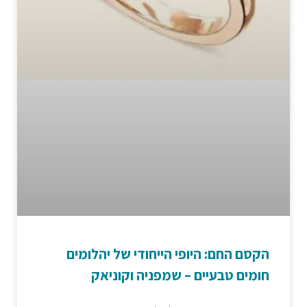
הקסם החם: היופי הייחודי של יהלומים
חומים טבעיים – שמפניה וקוניאק