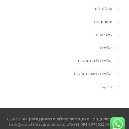
עגילי יהלום
תליוני יהלום
צמידי טניס
יהלומים
יהלומים לבנים טבעיים
יהלומים צבעוניים טבעיים
צור קשר
גלילה
תובל 23 רמת גן, בניין נועם, בורסת היהלומים רמת גן | טלפון:
03-5758012
|
טלפון נייד:
054-3979922 |
דוא"ל:
info@israeli-diamonds.co.il