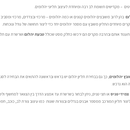
טים – מקדישים תשומת לב רבה ומיוחדת לעיצוב תליוני יהלומים.
ום
בהן לרוב משובצים יהלומים קטנים או כמה יהלומים – מרכזי ובצדדים, מרכזי ומסביב ו
ים מיוחדים התליון משובץ עם מספר יהלומים יחד כדי ליצור תחושה של גודל ונוכחות.
תענוד אותם ובהרבה מקרים הם ירכשו כחלק מסט שכולל
טבעת יהלום
ושרשרת עם תליו
בץ יהלומים
, כך גם בבחירת תליון יהלום יש בראש ובראשונה להתאים את הבחירה לסגנו
 הוא נרכש.
צמידי טניס
או חצי טניס, ניתן לבחור בשרשרת עד אמצע הדרך בין הצוואר למחשוף ולש
 ליצור תליון המורכב ממספר אבנים בגדלים ובצורות שונות כמו עיצוב צורת לב, כוכב, חמ