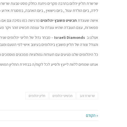
שרשרת תליון יהלום בהרבה מקרים ניתנת כחלק מסט טבעת שרשרת שי
לידה, ביום הולדת עגול , ביום נישואין , ביום האהבה, במסגרת אירו
אישה שעונדת
תכשיט משובץ יהלומים
מרגישה כמו נסיכה וגם אם ה
מפוארות, עצם העובדה שהיא עונדת על עצמה תכשיט זוהר ויקר מע
אצלנו ב
Israeli Diamonds
– מבחר גדול של תליוני יהלומים שני
והגודל וצורה של תליון משובץ ביהלומים בעיצוב אישי לפי הטעם ומגב
כל היהלומים שלנו מגיעים עם תעודות גמולוגיות ממכונים מוסמכים ו
אנחנו שמחים ללוות לייעץ ולסייע לכל לקוח/ה בבחירת התליון המו
שרשרת זהב
תכשיטי יהלומים
תליון יהלומים
« הקודם