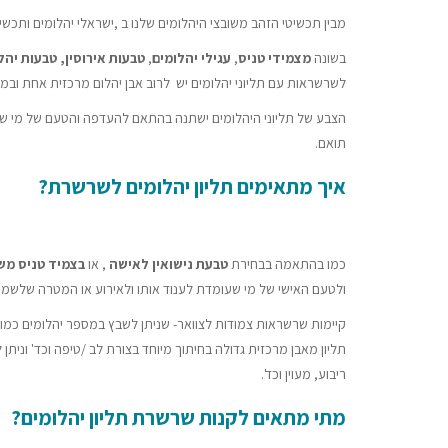
מבין תכשיטי הזהב משובצי היהלומים שלנו ב ,ישראלי יהלומים ותכשי
בשונה
מצמידי טניס
,
עגילי יהלומים
,
טבעות אירוסין,
טבעות יהל
לשרשראות עם תליוני יהלומים יש לרוב אבן יהלום מרכזית אחת ובמקר
הצבע של תליוני היהלומים ישתנה בהתאם להעדפה והטעם של מי ש
תואם.
איך מתאימים תליון יהלומים לשרשרת?
כמו בהתאמה בבחירת
טבעת נישואין לאישה
, או
בצמיד טניס משו
ולטעם האישי של מי שעומדת לענוד אותו ולאירוע או המטרה שלשמה
קיימות שרשראות צמודות לצוואר- שניתן לשבץ במספר יהלומים כמו
תליון מאבן מרכזית גדולה בחיתוך מיוחד בצורת לב /טיפה וכד' וניתן
ריבוע, מעוין וכד'.
מתי מתאים לקנות שרשרת תליון יהלומים?