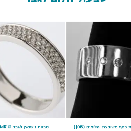
כסף משובצת יהלומים (J015)
טבעת נישואין לגבר MR101