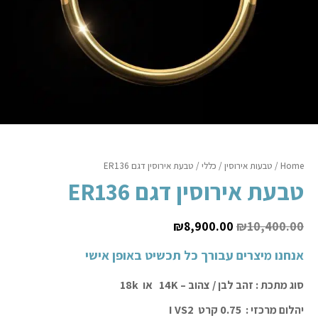
Home
/
טבעות אירוסין
/
כללי
/ טבעת אירוסין דגם ER136
טבעת אירוסין דגם ER136
₪
8,900.00
₪
10,400.00
אנחנו מיצרים עבורך כל תכשיט באופן אישי
סוג מתכת : זהב לבן / צהוב – 14K או 18k
יהלום מרכזי :
0.75 קרט I VS2